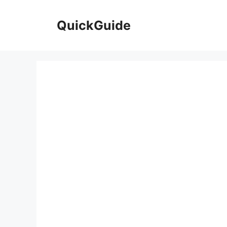
컨
텐
QuickGuide
츠
로
건
너
뛰
기