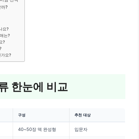
할까?
나요?
구매는?
요?
?
건가요?
류 한눈에 비교
구성
추천 대상
40~50장 덱 완성형
입문자