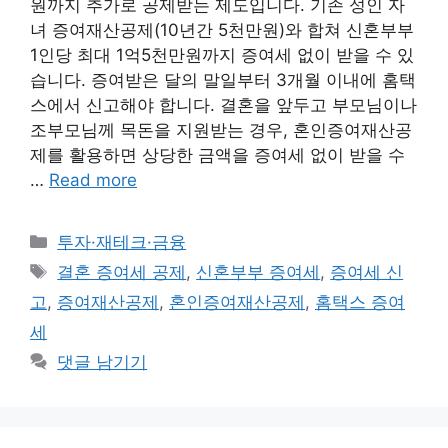
원까지 추가로 공제받는 제도입니다. 기존 성인 자
녀 증여재산공제(10년간 5천만원)와 합쳐 신혼부부
1인당 최대 1억5천만원까지 증여세 없이 받을 수 있
습니다. 증여받은 달의 말일부터 3개월 이내에 홈택
스에서 신고해야 합니다. 결혼을 앞두고 부모님이나
조부모님께 목돈을 지원받는 경우, 혼인증여재산공
제를 활용하면 상당한 금액을 증여세 없이 받을 수
…
Read more
카
투자·재테크·금융
테
태
결혼 증여세 공제
,
신혼부부 증여세
,
증여세 신
고
그
고
,
증여재산공제
,
혼인증여재산공제
,
홈택스 증여
리
세
댓글 남기기