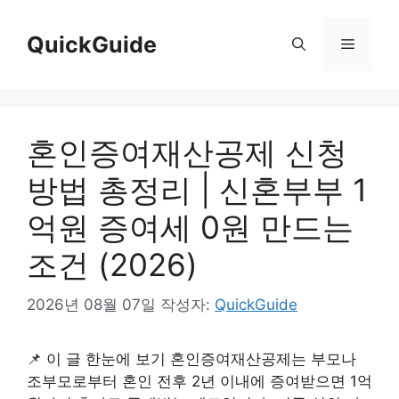
컨
텐
QuickGuide
메
츠
로
뉴
건
너
혼인증여재산공제 신청
뛰
기
방법 총정리 | 신혼부부 1
억원 증여세 0원 만드는
조건 (2026)
2026년 08월 07일
작성자:
QuickGuide
📌 이 글 한눈에 보기 혼인증여재산공제는 부모나
조부모로부터 혼인 전후 2년 이내에 증여받으면 1억