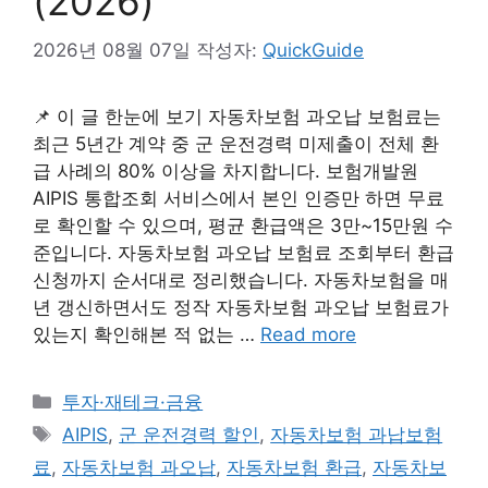
(2026)
2026년 08월 07일
작성자:
QuickGuide
📌 이 글 한눈에 보기 자동차보험 과오납 보험료는
최근 5년간 계약 중 군 운전경력 미제출이 전체 환
급 사례의 80% 이상을 차지합니다. 보험개발원
AIPIS 통합조회 서비스에서 본인 인증만 하면 무료
로 확인할 수 있으며, 평균 환급액은 3만~15만원 수
준입니다. 자동차보험 과오납 보험료 조회부터 환급
신청까지 순서대로 정리했습니다. 자동차보험을 매
년 갱신하면서도 정작 자동차보험 과오납 보험료가
있는지 확인해본 적 없는 …
Read more
카
투자·재테크·금융
테
태
AIPIS
,
군 운전경력 할인
,
자동차보험 과납보험
고
그
료
,
자동차보험 과오납
,
자동차보험 환급
,
자동차보
리