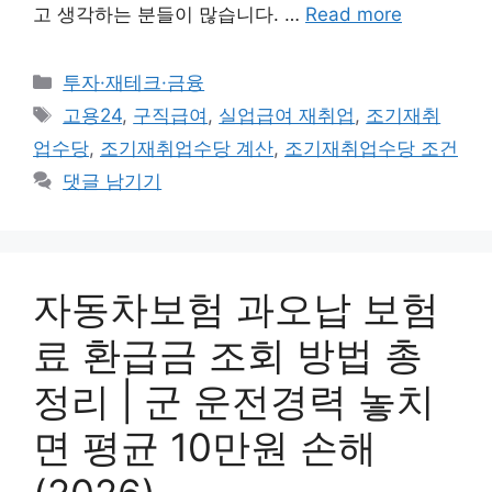
고 생각하는 분들이 많습니다. …
Read more
카
투자·재테크·금융
테
태
고용24
,
구직급여
,
실업급여 재취업
,
조기재취
고
그
업수당
,
조기재취업수당 계산
,
조기재취업수당 조건
리
댓글 남기기
자동차보험 과오납 보험
료 환급금 조회 방법 총
정리 | 군 운전경력 놓치
면 평균 10만원 손해