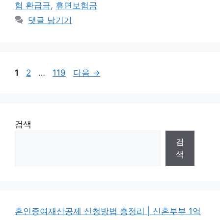
험 환급금
,
휴면보험금
댓글 남기기
페
페
페
1
2
…
119
다음
→
이
이
이
지
지
지
검색
검
색
혼인증여재산공제 신청방법 총정리 | 신혼부부 1억