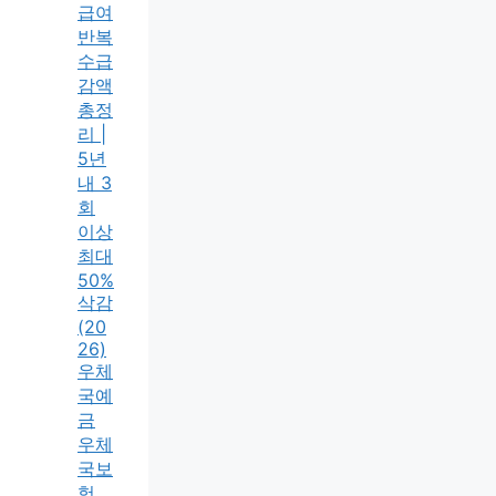
급여
반복
수급
감액
총정
리 |
5년
내 3
회
이상
최대
50%
삭감
(20
26)
우체
국예
금
우체
국보
험