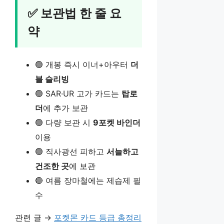
✅ 보관법 한 줄 요
약
🟢 개봉 즉시 이너+아우터
더
블 슬리빙
🟢 SAR·UR 고가 카드는
탑로
더
에 추가 보관
🟢 다량 보관 시
9포켓 바인더
이용
🟢 직사광선 피하고
서늘하고
건조한 곳
에 보관
🔴 여름 장마철에는 제습제 필
수
관련 글 →
포켓몬 카드 등급 총정리