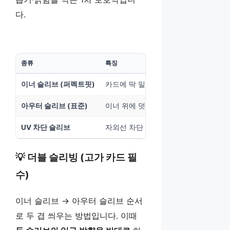
다.
종류
특징
추천 용도
이너 슬리브 (퍼펙트핏)
카드에 딱 밀착, 빈틈 없음
고가 카드
아우터 슬리브 (표준)
이너 위에 덧씌우는 슬리브
일반 보관
UV 차단 슬리브
자외선 차단 코팅
장기 보관
💡 더블 슬리빙 (고가 카드 필
수)
이너 슬리브 → 아우터 슬리브 순서
로 두 겹 씌우는 방법입니다. 이때