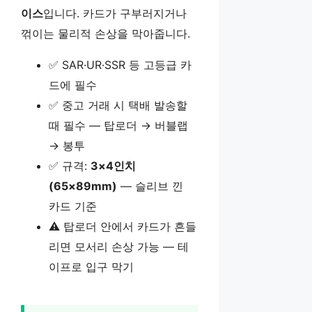
이스
입니다. 카드가 구부러지거나
꺾이는 물리적 손상을 막아줍니다.
✅ SAR·UR·SSR 등 고등급 카
드에 필수
✅ 중고 거래 시 택배 발송할
때 필수 — 탑로더 → 버블랩
→ 봉투
✅ 규격:
3×4인치
(65×89mm)
— 슬리브 낀
카드 기준
⚠️ 탑로더 안에서 카드가 흔들
리면 모서리 손상 가능 — 테
이프로 입구 막기