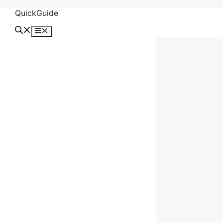
컨
QuickGuide
텐
메
츠
뉴
로
건
너
뛰
기