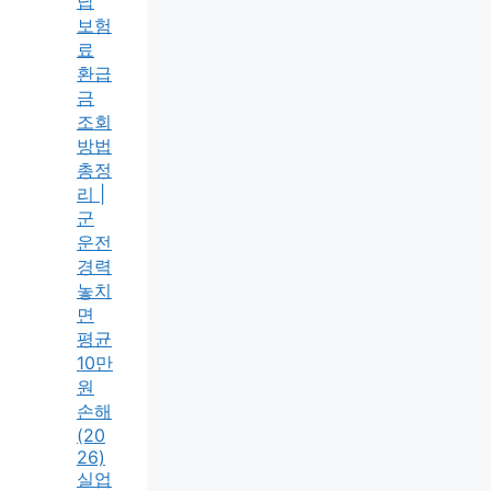
납
보험
료
환급
금
조회
방법
총정
리 |
군
운전
경력
놓치
면
평균
10만
원
손해
(20
26)
실업