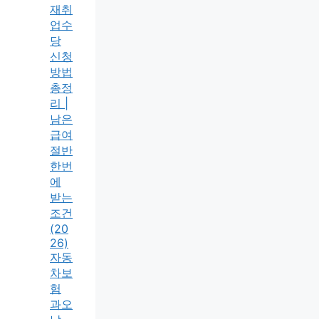
재취
업수
당
신청
방법
총정
리 |
남은
급여
절반
한번
에
받는
조건
(20
26)
자동
차보
험
과오