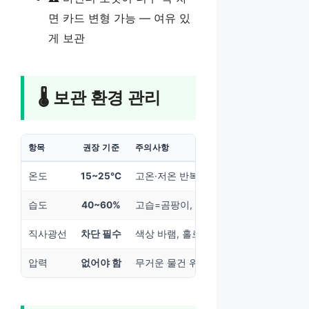
면 카드 변형 가능 — 여유 있
게 보관
🌡️ 보관 환경 관리
항목
권장 기준
주의사항
온도
15~25℃
고온·저온 반복 시 카드 뒤틀림
습도
40~60%
고습=곰팡이, 저습=카드 말림(컬링)
직사광선
차단 필수
색상 바램, 홀로그램 손상
압력
없어야 함
무거운 물건 위에 올려두면 카드 휨