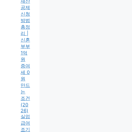
재산
공제
신청
방법
총정
리 |
신혼
부부
1억
원
증여
세 0
원
만드
는
조건
(20
26)
실업
급여
조기