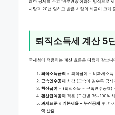
례한 공제를 주고 ‘연분연승’이라는 방식으로 세
사람과 20년 일하고 받은 사람의 세금이 크게
퇴직소득세 계산 5
국세청이 적용하는 계산 흐름은 다음과 같습니다
퇴직소득금액
= 퇴직급여 − 비과세소득
근속연수공제
차감 (근속이 길수록 공제
환산급여
= (퇴직소득 − 근속연수공제) ÷
환산급여공제
적용 (구간별 35~100% 
과세표준 × 기본세율 − 누진공제
후, 다
액 산출