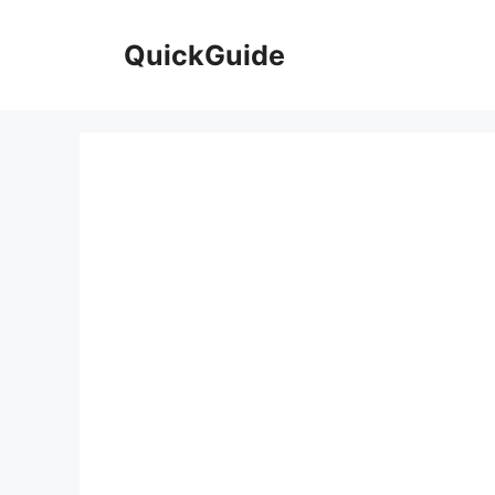
컨
텐
QuickGuide
츠
로
건
너
뛰
기