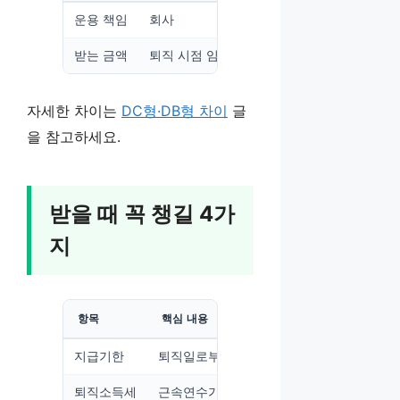
운용 책임
회사
근로자 본인
받는 금액
퇴직 시점 임금 기준 확정
운용 성과에 따
자세한 차이는
DC형·DB형 차이
글
을 참고하세요.
받을 때 꼭 챙길 4가
지
항목
핵심 내용
지급기한
퇴직일로부터 14일 이내, 미지급 시 연 20
퇴직소득세
근속연수가 길수록 세부담 감소(연분연승)