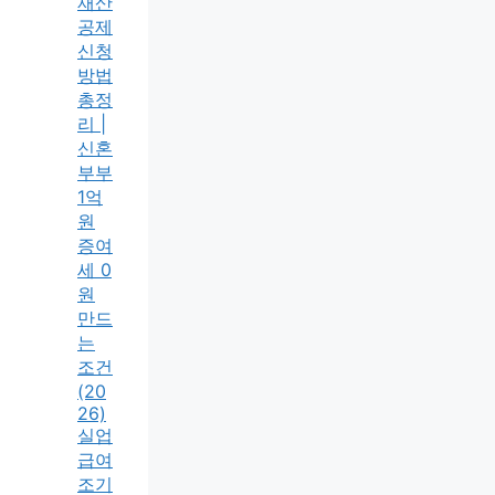
재산
공제
신청
방법
총정
리 |
신혼
부부
1억
원
증여
세 0
원
만드
는
조건
(20
26)
실업
급여
조기