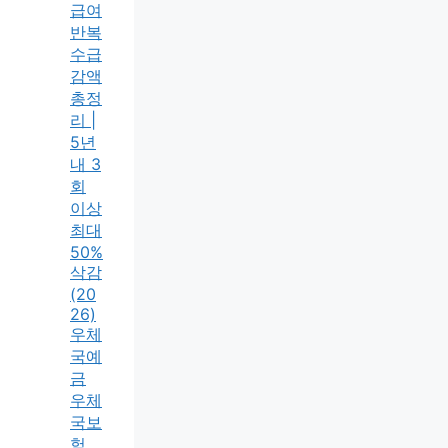
급여
반복
수급
감액
총정
리 |
5년
내 3
회
이상
최대
50%
삭감
(20
26)
우체
국예
금
우체
국보
험