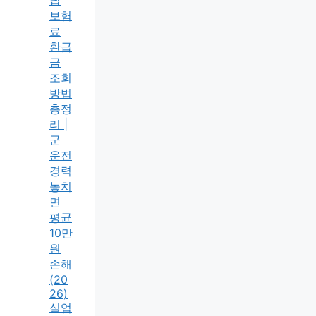
납
보험
료
환급
금
조회
방법
총정
리 |
군
운전
경력
놓치
면
평균
10만
원
손해
(20
26)
실업