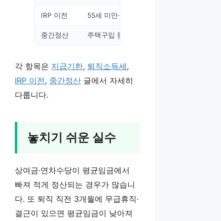
IRP 이전
55세 미만·300만원 초과 시 IRP로 의무 이
중간정산
주택구입 등 법정 사유에만 가능
각 항목은
지급기한
,
퇴직소득세
,
IRP 이전
,
중간정산
글에서 자세히
다룹니다.
놓치기 쉬운 실수
상여금·연차수당이 평균임금에서
빠져 적게 정산되는 경우가 많습니
다. 또 퇴직 직전 3개월에 무급휴직·
결근이 있으면 평균임금이 낮아져