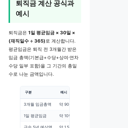
퇴직금 계산 공식과
예시
퇴직금은
1일 평균임금 × 30일 ×
(재직일수 ÷ 365)
로 계산합니다.
평균임금은 퇴직 전 3개월간 받은
임금 총액(기본급+수당+상여·연차
수당 일부 포함)을 그 기간의 총일
수로 나눈 금액입니다.
구분
예시
3개월 임금총액
약 900만 원(월 300만 원)
1일 평균임금
약 10만 원
근속 5년 예상액
약 1,500만 원(10만×30일×5)