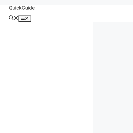
컨
QuickGuide
텐
메
츠
뉴
로
건
너
뛰
기