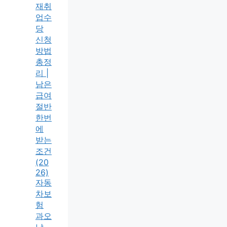
재취
업수
당
신청
방법
총정
리 |
남은
급여
절반
한번
에
받는
조건
(20
26)
자동
차보
험
과오