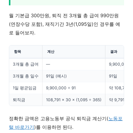
월 기본급 300만원, 퇴직 전 3개월 총 급여 990만원
(연장수당 포함), 재직기간 3년(1,095일)인 경우를 예
로 들어보자.
항목
계산
결과
3개월 총 급여
—
9,900,000
3개월 총 일수
91일 (예시)
91일
1일 평균임금
9,900,000 ÷ 91
약 108,791원
퇴직금
108,791 × 30 × (1,095 ÷ 365)
약 9,791,19
정확한 금액은 고용노동부 공식 퇴직금 계산기(
노동포
털 바로가기
)를 이용하면 된다.