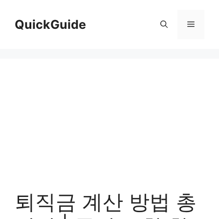
컨
텐
QuickGuide
메
츠
로
뉴
건
너
뛰
기
퇴직금 계산 방법 총