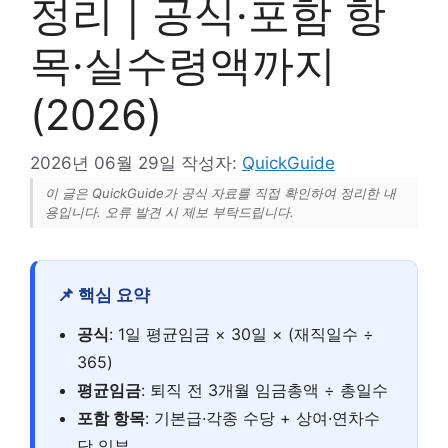
정리 | 공식·포함 항
목·실수령액까지
(2026)
2026년 06월 29일
작성자:
QuickGuide
이 글은 QuickGuide가 공식 자료를 직접 확인하여 정리한 내
용입니다. 오류 발견 시 제보 부탁드립니다.
📌 핵심 요약
공식
: 1일 평균임금 × 30일 × (재직일수 ÷
365)
평균임금
: 퇴직 전 3개월 임금총액 ÷ 총일수
포함 항목
: 기본급·각종 수당 + 상여·연차수
당 일부