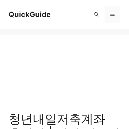
컨
텐
QuickGuide
메
츠
로
뉴
건
너
뛰
기
청년내일저축계좌