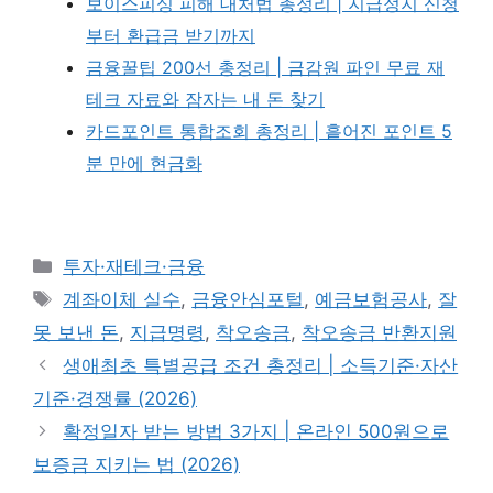
보이스피싱 피해 대처법 총정리 | 지급정지 신청
부터 환급금 받기까지
금융꿀팁 200선 총정리 | 금감원 파인 무료 재
테크 자료와 잠자는 내 돈 찾기
카드포인트 통합조회 총정리 | 흩어진 포인트 5
분 만에 현금화
카
투자·재테크·금융
테
태
계좌이체 실수
,
금융안심포털
,
예금보험공사
,
잘
고
그
못 보낸 돈
,
지급명령
,
착오송금
,
착오송금 반환지원
리
생애최초 특별공급 조건 총정리 | 소득기준·자산
기준·경쟁률 (2026)
확정일자 받는 방법 3가지 | 온라인 500원으로
보증금 지키는 법 (2026)