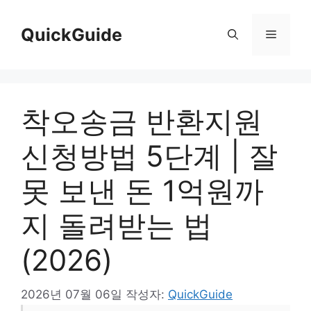
컨
텐
QuickGuide
메
츠
로
뉴
건
너
착오송금 반환지원
뛰
기
신청방법 5단계 | 잘
못 보낸 돈 1억원까
지 돌려받는 법
(2026)
2026년 07월 06일
작성자:
QuickGuide