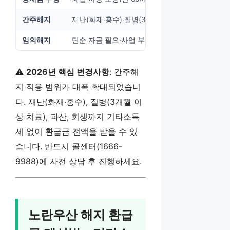
간주해지
재난(화재·홍수)·질병(3개월 이상)·파산·회생
임의해지
단순 자금 필요·사업 부진·기타 개인 사유

⚠️
2026년 핵심 변경사항
: 간주해
지 적용 범위가 대폭 확대되었습니
다. 재난(화재·홍수), 질병(3개월 이
상 치료), 파산, 회생까지 기타소득
세 없이 환급금 전액을 받을 수 있
습니다. 반드시 콜센터(1666-
9988)에 사전 상담 후 진행하세요.
노란우산 해지 환급