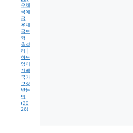
우체
국예
금
우체
국보
험
총정
리 |
한도
없이
전액
국가
보장
받는
법
(20
26)