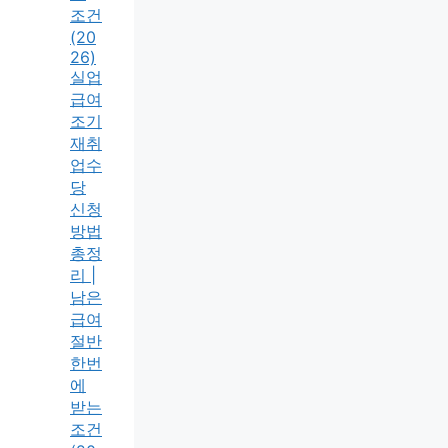
조건
(20
26)
실업
급여
조기
재취
업수
당
신청
방법
총정
리 |
남은
급여
절반
한번
에
받는
조건