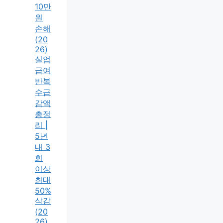
10만
원
손해
(20
26)
실업
급여
반복
수급
감액
총정
리 |
5년
내 3
회
이상
최대
50%
삭감
(20
26)