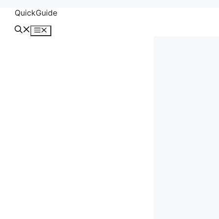
컨
QuickGuide
텐
메
츠
뉴
로
건
너
뛰
기