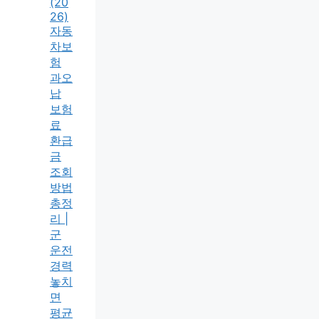
(20
26)
자동
차보
험
과오
납
보험
료
환급
금
조회
방법
총정
리 |
군
운전
경력
놓치
면
평균