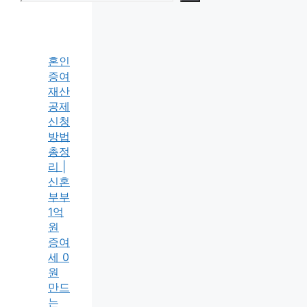
혼인
증여
재산
공제
신청
방법
총정
리 |
신혼
부부
1억
원
증여
세 0
원
만드
는