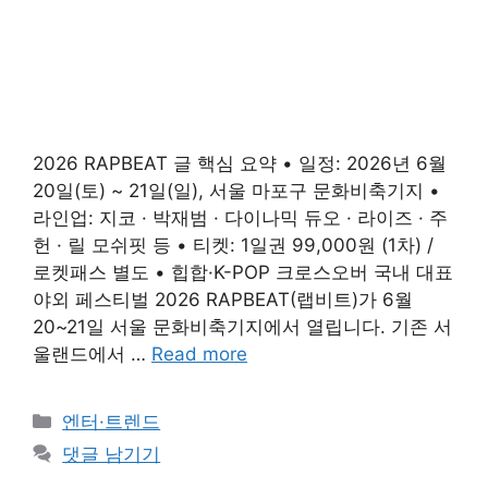
2026 RAPBEAT 글 핵심 요약 • 일정: 2026년 6월
20일(토) ~ 21일(일), 서울 마포구 문화비축기지 •
라인업: 지코 · 박재범 · 다이나믹 듀오 · 라이즈 · 주
헌 · 릴 모쉬핏 등 • 티켓: 1일권 99,000원 (1차) /
로켓패스 별도 • 힙합·K-POP 크로스오버 국내 대표
야외 페스티벌 2026 RAPBEAT(랩비트)가 6월
20~21일 서울 문화비축기지에서 열립니다. 기존 서
울랜드에서 …
Read more
카
엔터·트렌드
테
댓글 남기기
고