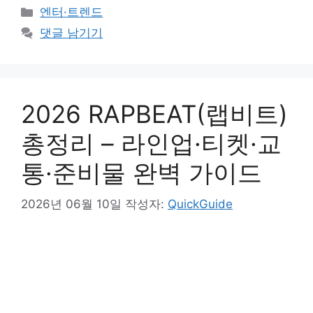
카
엔터·트렌드
테
댓글 남기기
고
리
2026 RAPBEAT(랩비트)
총정리 – 라인업·티켓·교
통·준비물 완벽 가이드
2026년 06월 10일
작성자:
QuickGuide