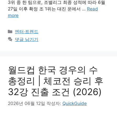
3위 중 한 팀으로, 조별리그 최종 성적에 따라 6월
27일 이후 확정 조 1위는 대진 운에서 …
Read
more
카
엔터·트렌드
테
댓글 남기기
고
리
월드컵 한국 경우의 수
총정리 | 체코전 승리 후
32강 진출 조건 (2026)
2026년 06월 12일
작성자:
QuickGuide