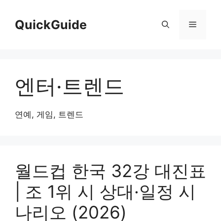
컨
텐
QuickGuide
메
츠
로
뉴
건
너
엔터·트렌드
뛰
기
연예, 게임, 트렌드
월드컵 한국 32강 대진표
| 조 1위 시 상대·일정 시
나리오 (2026)