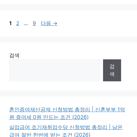
리
페
페
페
1
2
…
9
다음
→
이
이
이
지
지
지
검색
검
색
혼인증여재산공제 신청방법 총정리 | 신혼부부 1억
원 증여세 0원 만드는 조건 (2026)
실업급여 조기재취업수당 신청방법 총정리 | 남은
급여 절반 한번에 받는 조건 (2026)