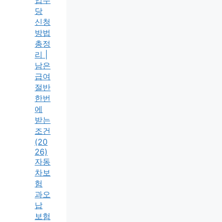
업수
당
신청
방법
총정
리 |
남은
급여
절반
한번
에
받는
조건
(20
26)
자동
차보
험
과오
납
보험