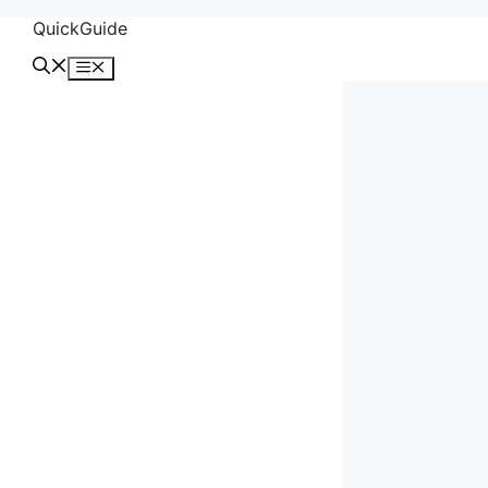
컨
QuickGuide
텐
메
츠
뉴
로
건
너
뛰
기