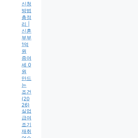
신청
방법
총정
리 |
신혼
부부
1억
원
증여
세 0
원
만드
는
조건
(20
26)
실업
급여
조기
재취