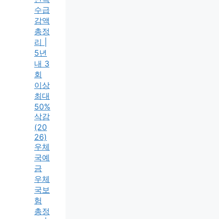
수급
감액
총정
리 |
5년
내 3
회
이상
최대
50%
삭감
(20
26)
우체
국예
금
우체
국보
험
총정