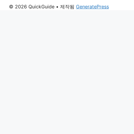
© 2026 QuickGuide
• 제작됨
GeneratePress