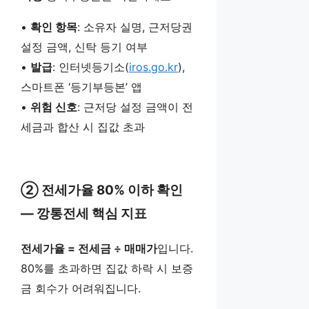
•
확인 항목
: 소유자 실명, 근저당권
설정 금액, 신탁 등기 여부
•
발급
: 인터넷등기소(
iros.go.kr
),
스마트폰 ‘등기부등본’ 앱
•
위험 신호
: 근저당 설정 금액이 전
세금과 합산 시 집값 초과
② 전세가율 80% 이하 확인
— 깡통전세 핵심 지표
전세가율 = 전세금 ÷ 매매가
입니다.
80%를 초과하면 집값 하락 시 보증
금 회수가 어려워집니다.