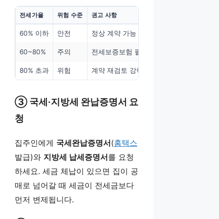
전세가율
위험 수준
권고 사항
60% 이하
안전
정상 계약 가능
60~80%
주의
전세보증보험 필수 가입
80% 초과
위험
계약 재검토 강력 권고
③ 국세·지방세 완납증명서 요
청
집주인에게
국세완납증명서
(
홈택스
발급)와
지방세 납세증명서
를 요청
하세요. 세금 체납이 있으면 집이 공
매로 넘어갈 때 세금이 전세금보다
먼저 변제됩니다.