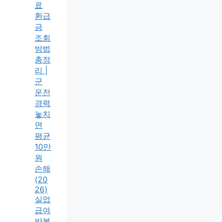
료
환급
금
조회
방법
총정
리 |
군
운전
경력
놓치
면
평균
10만
원
손해
(20
26)
실업
급여
반복