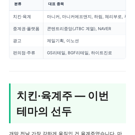
분류
대표 종목
치킨·육계
마니커, 마니커에프앤지, 하림, 체리부로, 푸드
중계권·플랫폼
콘텐트리중앙(JTBC 계열), NAVER
광고
제일기획, 이노션
편의점·주류
GS리테일, BGF리테일, 하이트진로
치킨·육계주 — 이번
테마의 선두
개막 전날 가장 강하게 움직인 건 육계주였습니다. 마