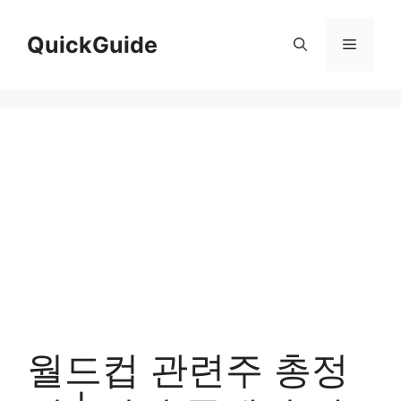
컨
텐
QuickGuide
메
츠
로
뉴
건
너
뛰
기
월드컵 관련주 총정