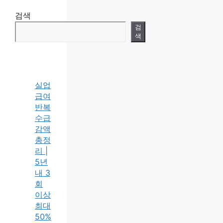
검색
검
색
실업
급여
반복
수급
감액
총정
리 |
5년
내 3
회
이상
최대
50%