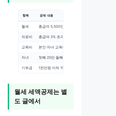
항목
공제 내용
월세
총급여 5,500만원 이하 17%, 8,000만원 이하 1
의료비
총급여 3% 초과분의 15%
교육비
본인·자녀 교육비 15%
자녀
첫째 25만·둘째 30만·셋째부터 40만원
기부금
1천만원 이하 15%, 초과분 30%
월세 세액공제는 별
도 글에서