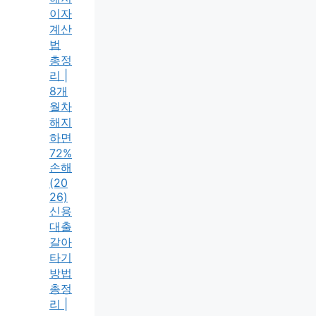
이자
계산
법
총정
리 |
8개
월차
해지
하면
72%
손해
(20
26)
신용
대출
갈아
타기
방법
총정
리 |