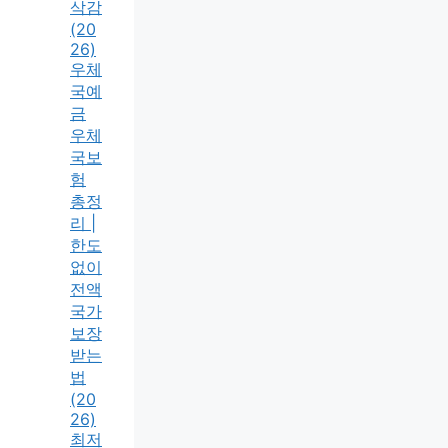
삭감
(20
26)
우체
국예
금
우체
국보
험
총정
리 |
한도
없이
전액
국가
보장
받는
법
(20
26)
최저