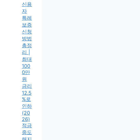
신용
자
특례
보증
신청
방법
총정
리 |
최대
100
0만
원
금리
12.5
%로
인하
(20
26)
적금
중도
해지