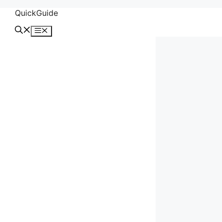
컨
QuickGuide
텐
메
츠
뉴
로
건
너
뛰
기