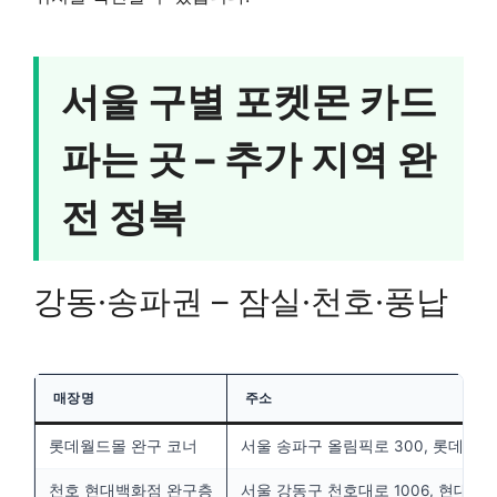
서울 구별 포켓몬 카드
파는 곳 – 추가 지역 완
전 정복
강동·송파권 – 잠실·천호·풍납
매장명
주소
롯데월드몰 완구 코너
서울 송파구 올림픽로 300, 롯데월드몰
천호 현대백화점 완구층
서울 강동구 천호대로 1006, 현대백