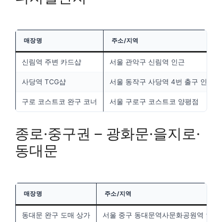
매장명
주소/지역
신림역 주변 카드샵
서울 관악구 신림역 인근
사당역 TCG샵
서울 동작구 사당역 4번 출구 인근
구로 코스트코 완구 코너
서울 구로구 코스트코 양평점
종로·중구권 – 광화문·을지로·
동대문
매장명
주소/지역
동대문 완구 도매 상가
서울 중구 동대문역사문화공원역 인근