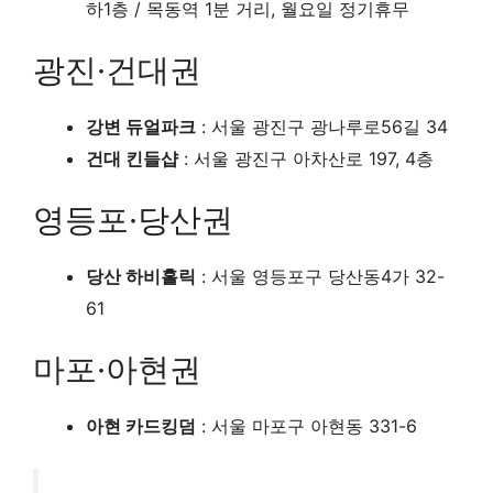
하1층 / 목동역 1분 거리, 월요일 정기휴무
광진·건대권
강변 듀얼파크
: 서울 광진구 광나루로56길 34
건대 킨들샵
: 서울 광진구 아차산로 197, 4층
영등포·당산권
당산 하비홀릭
: 서울 영등포구 당산동4가 32-
61
마포·아현권
아현 카드킹덤
: 서울 마포구 아현동 331-6