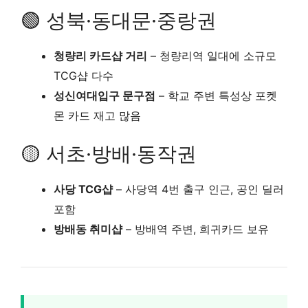
🟢 성북·동대문·중랑권
청량리 카드샵 거리
– 청량리역 일대에 소규모
TCG샵 다수
성신여대입구 문구점
– 학교 주변 특성상 포켓
몬 카드 재고 많음
🟡 서초·방배·동작권
사당 TCG샵
– 사당역 4번 출구 인근, 공인 딜러
포함
방배동 취미샵
– 방배역 주변, 희귀카드 보유