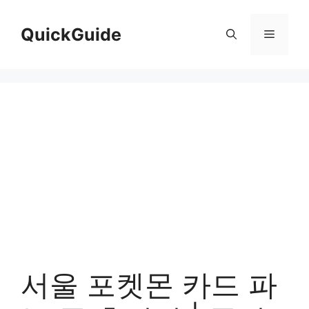
컨
텐
QuickGuide
메
츠
로
뉴
건
너
뛰
기
서울 포켓몬 카드 파