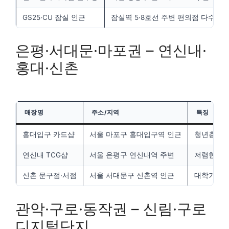
GS25·CU 잠실 인근
잠실역 5·8호선 주변 편의점 다수
은평·서대문·마포권 – 연신내·
홍대·신촌
매장명
주소/지역
특징
홍대입구 카드샵
서울 마포구 홍대입구역 인근
청년층 수요
연신내 TCG샵
서울 은평구 연신내역 주변
저렴한 팩 
신촌 문구점·서점
서울 서대문구 신촌역 인근
대학가 특
관악·구로·동작권 – 신림·구로
디지털단지