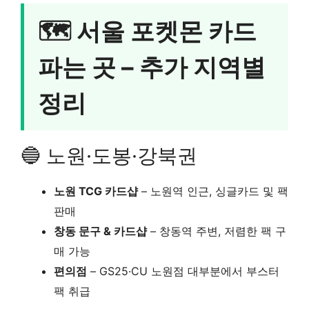
🗺️ 서울 포켓몬 카드
파는 곳 – 추가 지역별
정리
🔵 노원·도봉·강북권
노원 TCG 카드샵
– 노원역 인근, 싱글카드 및 팩
판매
창동 문구 & 카드샵
– 창동역 주변, 저렴한 팩 구
매 가능
편의점
– GS25·CU 노원점 대부분에서 부스터
팩 취급