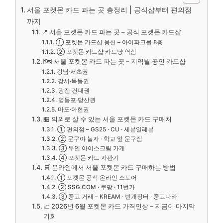
서울 포켓몬 카드 파는 곳 총정리 | 공식샵부터 편의점
까지
📍 서울 포켓몬 카드 파는 곳 – 공식 포켓몬 카드샵
① 포켓몬 카드샵 용산 – 아이파크몰 8층
② 포켓몬 카드샵 카드냥 역삼
🗺️ 서울 포켓몬 카드 파는 곳 – 지역별 공인 카드샵
강남·서초권
강서·목동권
광진·건대권
영등포·당산권
마포·아현권
🏪 의외로 살 수 있는 서울 포켓몬 카드 구매처
① 편의점 – GS25 · CU · 세븐일레븐
② 문구야 놀자 · 학교 앞 문구점
③ 무인 아이스크림 가게
④ 포켓몬 카드 자판기
🛒 온라인에서 서울 포켓몬 카드 구매하는 방법
① 포켓몬 공식 온라인 스토어
② SSG.COM · 쿠팡 · 11번가
③ 중고 거래 – KREAM · 번개장터 · 중고나라
📈 2026년 6월 포켓몬 카드 가격인상 – 지금이 마지막
기회