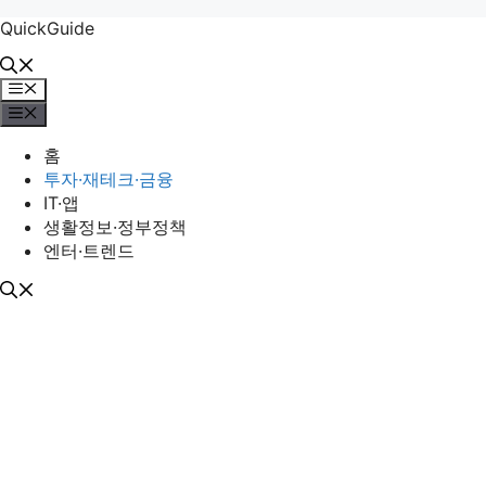
컨
QuickGuide
텐
츠
메
로
뉴
메
건
뉴
너
홈
뛰
투자·재테크·금융
기
IT·앱
생활정보·정부정책
엔터·트렌드