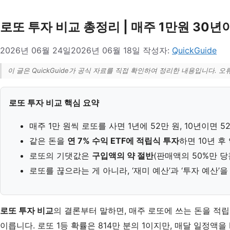
로또 투자 비교 총정리 | 매주 1만원 30년이
2026년 06월 24일
2026년 06월 18일
작성자:
QuickGuide
이 글은 QuickGuide가 공식 자료를 직접 확인하여 정리한 내용입니다. 오
로또 투자 비교 핵심 요약
매주 1만 원씩 로또를 사면 1년에 52만 원, 10년이면 520만
같은 돈을
연 7% 수익 ETF에 적립식 투자
하면 10년 후 
로또의 기댓값은
구입액의 약 절반
(판매액의 50%만 
로또를 끊으라는 게 아니라, ‘재미 예산’과 ‘투자 예산’
로또 투자 비교
의 결론부터 말하면, 매주 로또에 쓰는 돈을 적
이릅니다. 로또 1등 확률은 814만 분의 1이지만, 매달 일정액