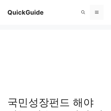
컨
텐
QuickGuide
메
츠
로
뉴
건
너
뛰
기
국민성장펀드 해야