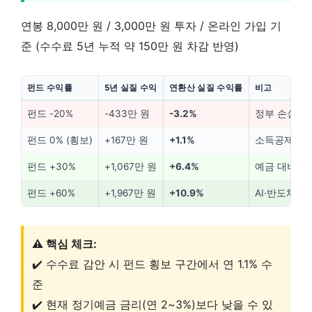
연봉 8,000만 원 / 3,000만 원 투자 / 온라인 가입 기
준 (수수료 5년 누적 약 150만 원 차감 반영)
펀드 수익률
5년 실질 수익
연환산 실질 수익률
비고
펀드 -20%
-433만 원
-3.2%
정부 손실 부
펀드 0% (횡보)
+167만 원
+1.1%
소득공제 효
펀드 +30%
+1,067만 원
+6.4%
예금 대비 메
펀드 +60%
+1,967만 원
+10.9%
AI·반도체 
⚠️ 핵심 체크:
✔️ 수수료 감안 시 펀드 횡보 구간에서 연 1.1% 수
준
✔️ 현재 정기예금 금리(연 2~3%)보다 낮을 수 있