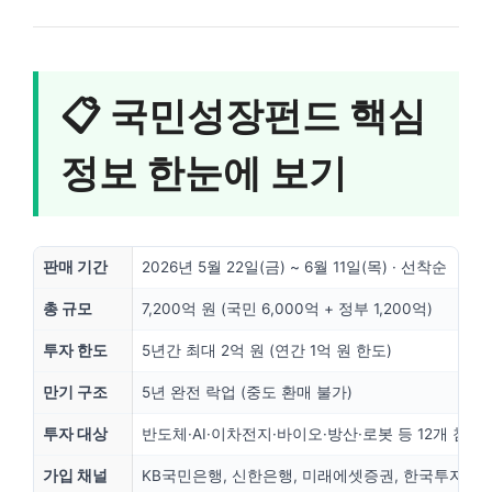
📋 국민성장펀드 핵심
정보 한눈에 보기
판매 기간
2026년 5월 22일(금) ~ 6월 11일(목) · 선착순
총 규모
7,200억 원 (국민 6,000억 + 정부 1,200억)
투자 한도
5년간 최대 2억 원 (연간 1억 원 한도)
만기 구조
5년 완전 락업 (중도 환매 불가)
투자 대상
반도체·AI·이차전지·바이오·방산·로봇 등 12개 첨단
가입 채널
KB국민은행, 신한은행, 미래에셋증권, 한국투자증권