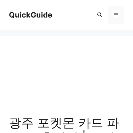
컨
텐
QuickGuide
메
츠
로
뉴
건
너
뛰
기
광주 포켓몬 카드 파