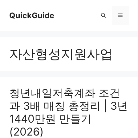
컨
텐
QuickGuide
메
츠
로
뉴
건
너
자산형성지원사업
뛰
기
청년내일저축계좌 조건
과 3배 매칭 총정리 | 3년
1440만원 만들기
(2026)