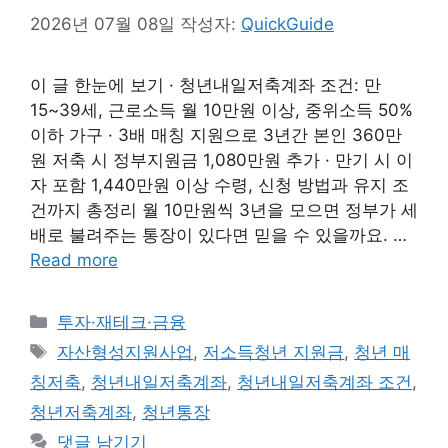
2026년 07월 08일
작성자:
QuickGuide
이 글 한눈에 보기 · 청년내일저축계좌 조건: 만
15~39세, 근로소득 월 10만원 이상, 중위소득 50%
이하 가구 · 3배 매칭 지원으로 3년간 본인 360만
원 저축 시 정부지원금 1,080만원 추가 · 만기 시 이
자 포함 1,440만원 이상 수령, 신청 방법과 유지 조
건까지 총정리 월 10만원씩 3년을 모으면 정부가 세
배로 불려주는 통장이 있다면 믿을 수 있을까요. …
Read more
카
투자·재테크·금융
테
태
자산형성지원사업
,
저소득청년 지원금
,
청년 매
고
그
칭저축
,
청년내일저축계좌
,
청년내일저축계좌 조건
,
리
청년저축계좌
,
청년통장
댓글 남기기