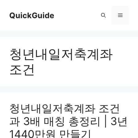
컨
텐
QuickGuide
메
츠
로
뉴
건
너
청년내일저축계좌
뛰
기
조건
청년내일저축계좌 조건
과 3배 매칭 총정리 | 3년
1440만원 만들기