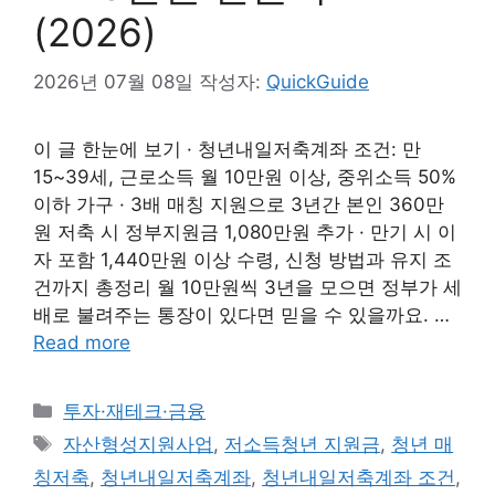
(2026)
2026년 07월 08일
작성자:
QuickGuide
이 글 한눈에 보기 · 청년내일저축계좌 조건: 만
15~39세, 근로소득 월 10만원 이상, 중위소득 50%
이하 가구 · 3배 매칭 지원으로 3년간 본인 360만
원 저축 시 정부지원금 1,080만원 추가 · 만기 시 이
자 포함 1,440만원 이상 수령, 신청 방법과 유지 조
건까지 총정리 월 10만원씩 3년을 모으면 정부가 세
배로 불려주는 통장이 있다면 믿을 수 있을까요. …
Read more
카
투자·재테크·금융
테
태
자산형성지원사업
,
저소득청년 지원금
,
청년 매
고
그
칭저축
,
청년내일저축계좌
,
청년내일저축계좌 조건
,
리