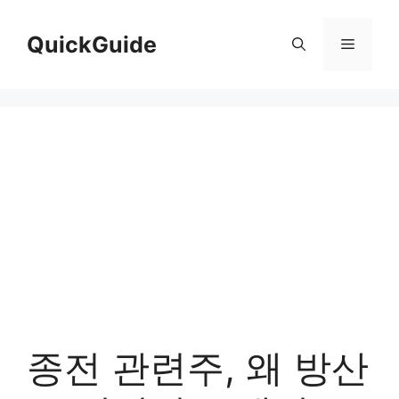
컨
텐
QuickGuide
메
츠
로
뉴
건
너
뛰
기
종전 관련주, 왜 방산