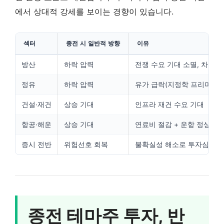
에서 상대적 강세를 보이는 경향이 있습니다.
섹터
종전 시 일반적 방향
이유
방산
하락 압력
전쟁 수요 기대 소멸, 차익 
정유
하락 압력
유가 급락(지정학 프리미엄 
건설·재건
상승 기대
인프라 재건 수요 기대
항공·해운
상승 기대
연료비 절감 + 운항 정상화
증시 전반
위험선호 회복
불확실성 해소로 투자심리 
종전 테마주 투자, 반